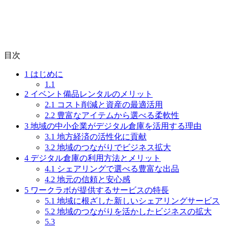
目次
1
はじめに
1.1
2
イベント備品レンタルのメリット
2.1
コスト削減と資産の最適活用
2.2
豊富なアイテムから選べる柔軟性
3
地域の中小企業がデジタル倉庫を活用する理由
3.1
地方経済の活性化に貢献
3.2
地域のつながりでビジネス拡大
4
デジタル倉庫の利用方法とメリット
4.1
シェアリングで選べる豊富な出品
4.2
地元の信頼と安心感
5
ワークラボが提供するサービスの特長
5.1
地域に根ざした新しいシェアリングサービス
5.2
地域のつながりを活かしたビジネスの拡大
5.3