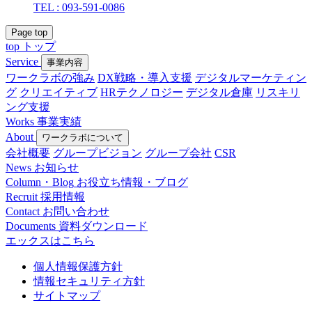
TEL : 093-591-0086
Page top
top
トップ
Service
事業内容
ワークラボの強み
DX戦略・導入支援
デジタルマーケティン
グ
クリエイティブ
HRテクノロジー
デジタル倉庫
リスキリ
ング支援
Works
事業実績
About
ワークラボについて
会社概要
グループビジョン
グループ会社
CSR
News
お知らせ
Column・Blog
お役立ち情報・ブログ
Recruit
採用情報
Contact
お問い合わせ
Documents
資料ダウンロード
エックスはこちら
個人情報保護方針
情報セキュリティ方針
サイトマップ