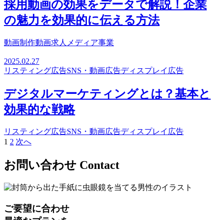
採用動画の効果をデータで解説！企業
の魅力を効果的に伝える方法
動画制作
動画求人メディア事業
2025.02.27
リスティング広告
SNS・動画広告
ディスプレイ広告
デジタルマーケティングとは？基本と
効果的な戦略
リスティング広告
SNS・動画広告
ディスプレイ広告
1
2
次へ
投
稿
お問い合わせ
Contact
の
ペ
ー
ご要望に合わせ